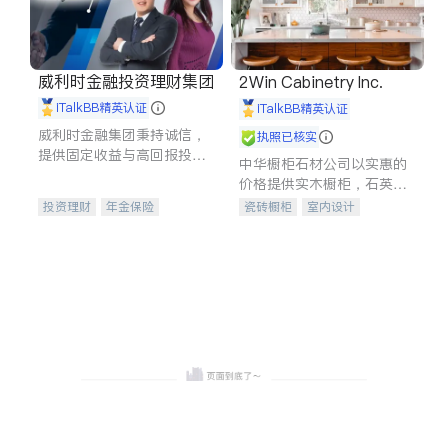
威利时金融投资理财集团
2Win Cabinetry Inc.
iTalkBB精英认证
iTalkBB精英认证
威利时金融集团秉持诚信，
执照已核实
提供固定收益与高回报投资
中华橱柜石材公司以实惠的
等服务。我们专注于投资、
价格提供实木橱柜，石英石
保险及传承规划等多元化组
台面，多种优质不锈钢水
投资理财
年金保险
瓷砖橱柜
室内设计
合，助力客户实现目标
槽、水龙头与抽油烟机。品
一站式财税规划
人寿保险
建筑设计
卫浴洁具
质厨房，家的选择。
投资理财
医疗保险
室内装修
养老保险
员工保险
长期护理医疗保险
伤残保险
个人保险