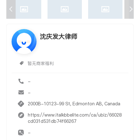
沈庆发大律师
暂无商家福利
-
-
2000B-10123-99 St, Edmonton AB, Canada
https://www.italkbbelite.com/ca/ubiz/66028
cd031d531db74f66267
-