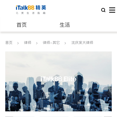
首页
生活
医生
律师
首页
律师
律师-其它
沈庆发大律师
保险理财
房地产租售
银行贷款
会计师
建筑装修