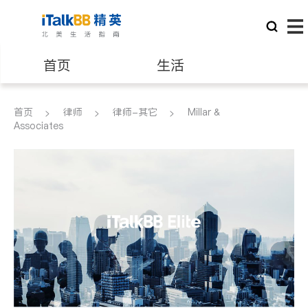
首页
生活
医生
律师
首页
律师
律师-其它
Millar &
Associates
保险理财
房地产租售
银行贷款
会计师
建筑装修