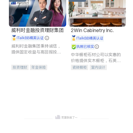
威利时金融投资理财集团
2Win Cabinetry Inc.
iTalkBB精英认证
iTalkBB精英认证
威利时金融集团秉持诚信，
执照已核实
提供固定收益与高回报投资
中华橱柜石材公司以实惠的
等服务。我们专注于投资、
价格提供实木橱柜，石英石
保险及传承规划等多元化组
台面，多种优质不锈钢水
投资理财
年金保险
瓷砖橱柜
室内设计
合，助力客户实现目标
槽、水龙头与抽油烟机。品
一站式财税规划
人寿保险
建筑设计
卫浴洁具
质厨房，家的选择。
投资理财
医疗保险
室内装修
养老保险
员工保险
长期护理医疗保险
伤残保险
个人保险