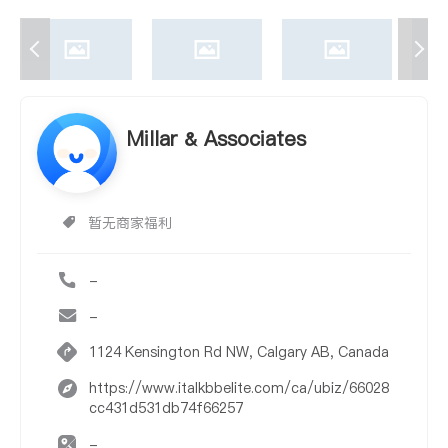
Millar & Associates
暂无商家福利
-
-
1124 Kensington Rd NW, Calgary AB, Canada
https://www.italkbbelite.com/ca/ubiz/66028
cc431d531db74f66257
-