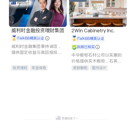
威利时金融投资理财集团
2Win Cabinetry Inc.
iTalkBB精英认证
iTalkBB精英认证
威利时金融集团秉持诚信，
执照已核实
提供固定收益与高回报投资
中华橱柜石材公司以实惠的
等服务。我们专注于投资、
价格提供实木橱柜，石英石
保险及传承规划等多元化组
台面，多种优质不锈钢水
投资理财
年金保险
瓷砖橱柜
室内设计
合，助力客户实现目标
槽、水龙头与抽油烟机。品
一站式财税规划
人寿保险
建筑设计
卫浴洁具
质厨房，家的选择。
投资理财
医疗保险
室内装修
养老保险
员工保险
长期护理医疗保险
伤残保险
个人保险