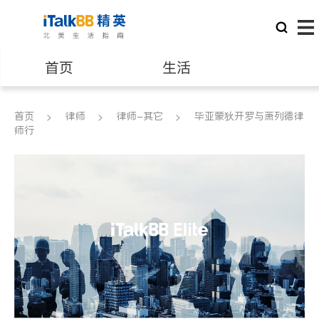
首页
生活
医生
律师
首页
律师
律师-其它
毕亚蒙狄开罗与萧列德律
师行
保险理财
房地产租售
银行贷款
会计师
建筑装修