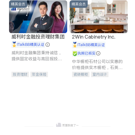
精英会员
精英会员
威利时金融投资理财集团
2Win Cabinetry Inc.
iTalkBB精英认证
iTalkBB精英认证
威利时金融集团秉持诚信，
执照已核实
提供固定收益与高回报投资
中华橱柜石材公司以实惠的
等服务。我们专注于投资、
价格提供实木橱柜，石英石
保险及传承规划等多元化组
台面，多种优质不锈钢水
投资理财
年金保险
瓷砖橱柜
室内设计
合，助力客户实现目标
槽、水龙头与抽油烟机。品
一站式财税规划
人寿保险
建筑设计
卫浴洁具
质厨房，家的选择。
投资理财
医疗保险
室内装修
养老保险
员工保险
长期护理医疗保险
伤残保险
个人保险