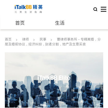
首页
生活
医生
律师
首页
律师
民事
曹律师事务所－专精离婚，分
居及婚前协议，经济纠纷，財產分割，地产及生意买卖
保险理财
房地产租售
银行贷款
会计师
建筑装修