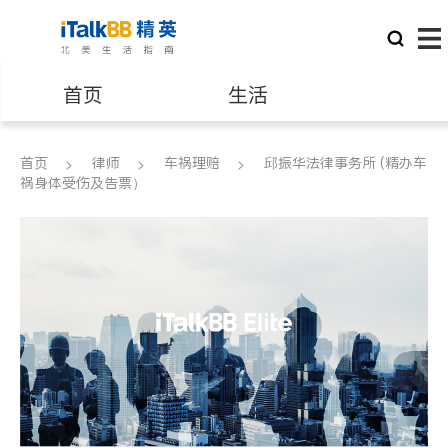
首页
生活
医生
律师
首页
律师
车祸理赔
邱振华法律事务所 (精办车
祸身体受伤及告票）
保险理财
房地产租售
银行贷款
会计师
建筑装修