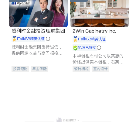
威利时金融投资理财集团
2Win Cabinetry Inc.
iTalkBB精英认证
iTalkBB精英认证
威利时金融集团秉持诚信，
执照已核实
提供固定收益与高回报投资
中华橱柜石材公司以实惠的
等服务。我们专注于投资、
价格提供实木橱柜，石英石
保险及传承规划等多元化组
台面，多种优质不锈钢水
投资理财
年金保险
瓷砖橱柜
室内设计
合，助力客户实现目标
槽、水龙头与抽油烟机。品
一站式财税规划
人寿保险
建筑设计
卫浴洁具
质厨房，家的选择。
投资理财
医疗保险
室内装修
养老保险
员工保险
长期护理医疗保险
伤残保险
个人保险