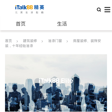
首页
生活
医生
律师
首页
建筑装修
油漆门窗
房屋装修、装饰安
装，十年经验油漆
保险理财
房地产租售
银行贷款
会计师
建筑装修