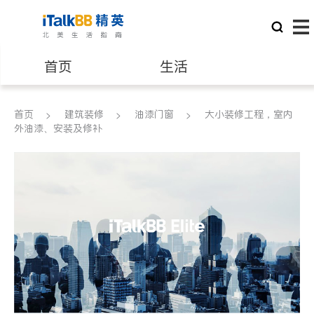
首页
生活
医生
律师
首页
建筑装修
油漆门窗
大小装修工程，室内
外油漆、安装及修补
保险理财
房地产租售
银行贷款
会计师
建筑装修