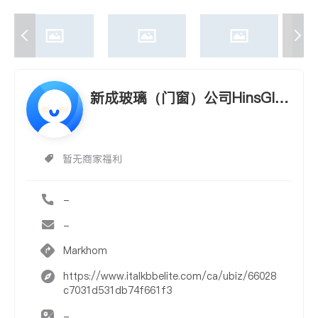
新成玻璃（门窗）公司HinsGlas
s&Glazing
暂无商家福利
-
-
Markhom
https://www.italkbbelite.com/ca/ubiz/66028
c7031d531db74f661f3
-