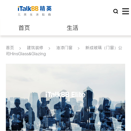
首页
生活
医生
律师
首页
建筑装修
油漆门窗
新成玻璃（门窗）公
司HinsGlass&Glazing
保险理财
房地产租售
银行贷款
会计师
建筑装修