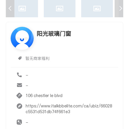
阳光玻璃门窗
暂无商家福利
-
-
106 chestler le blvd
https://www.italkbbelite.com/ca/ubiz/66028
c5531d531db74f661e3
-