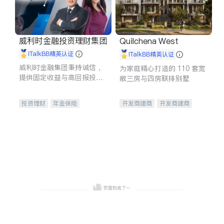
威利时金融投资理财集团
Quilchena West
iTalkBB精英认证
iTalkBB精英认证
威利时金融集团秉持诚信，
为家庭精心打造的 110 套宽
提供固定收益与高回报投资
敞三房与四房联排别墅
等服务。我们专注于投资、
保险及传承规划等多元化组
投资理财
年金保险
开发商建商
开发商建商
合，助力客户实现目标
一站式财税规划
人寿保险
地产投资
投资理财
医疗保险
养老保险
员工保险
长期护理医疗保险
伤残保险
个人保险