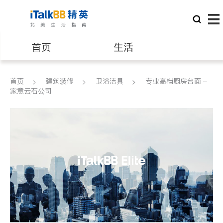
首页
生活
医生
律师
首页
建筑装修
卫浴洁具
专业高档厨房台面 –
家意云石公司
保险理财
房地产租售
银行贷款
会计师
建筑装修