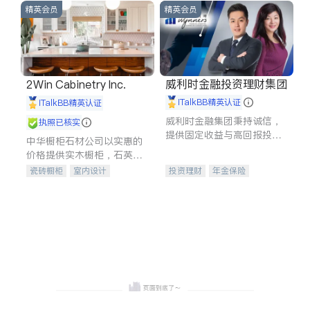
精英会员
精英会员
威利时金融投资理财集团
2Win Cabinetry Inc.
iTalkBB精英认证
iTalkBB精英认证
威利时金融集团秉持诚信，
执照已核实
提供固定收益与高回报投资
中华橱柜石材公司以实惠的
等服务。我们专注于投资、
价格提供实木橱柜，石英石
保险及传承规划等多元化组
台面，多种优质不锈钢水
瓷砖橱柜
室内设计
投资理财
年金保险
合，助力客户实现目标
槽、水龙头与抽油烟机。品
建筑设计
卫浴洁具
一站式财税规划
人寿保险
质厨房，家的选择。
室内装修
投资理财
医疗保险
养老保险
员工保险
长期护理医疗保险
伤残保险
个人保险