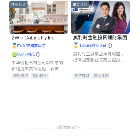
精英会员
精英会员
威利时金融投资理财集团
2Win Cabinetry Inc.
iTalkBB精英认证
iTalkBB精英认证
威利时金融集团秉持诚信，
执照已核实
提供固定收益与高回报投资
中华橱柜石材公司以实惠的
等服务。我们专注于投资、
价格提供实木橱柜，石英石
保险及传承规划等多元化组
台面，多种优质不锈钢水
瓷砖橱柜
室内设计
投资理财
年金保险
合，助力客户实现目标
槽、水龙头与抽油烟机。品
建筑设计
卫浴洁具
一站式财税规划
人寿保险
质厨房，家的选择。
室内装修
投资理财
医疗保险
养老保险
员工保险
长期护理医疗保险
伤残保险
个人保险