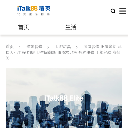
首页
生活
医生
律师
首页
建筑装修
卫浴洁具
房屋装修 旧屋翻新 承
接大小工程 厨房 卫生间翻新 油漆木地板 各种维修 十年经验 有保
险
保险理财
房地产租售
银行贷款
会计师
建筑装修