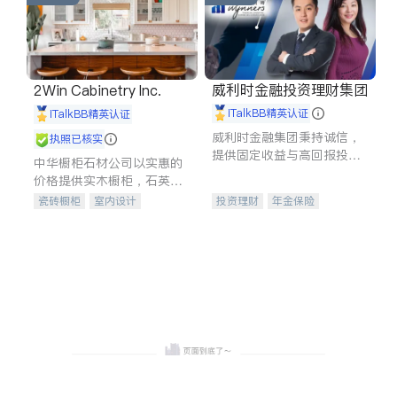
威利时金融投资理财集团
2Win Cabinetry Inc.
iTalkBB精英认证
iTalkBB精英认证
威利时金融集团秉持诚信，
执照已核实
提供固定收益与高回报投资
中华橱柜石材公司以实惠的
等服务。我们专注于投资、
价格提供实木橱柜，石英石
保险及传承规划等多元化组
台面，多种优质不锈钢水
瓷砖橱柜
室内设计
投资理财
年金保险
合，助力客户实现目标
槽、水龙头与抽油烟机。品
建筑设计
卫浴洁具
一站式财税规划
人寿保险
质厨房，家的选择。
室内装修
投资理财
医疗保险
养老保险
员工保险
长期护理医疗保险
伤残保险
个人保险