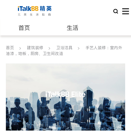
首页
生活
医生
律师
首页
建筑装修
卫浴洁具
手艺人装修：室内外
油漆，地板，厨房、卫生间改造
保险理财
房地产租售
银行贷款
会计师
建筑装修