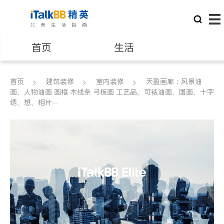
首页
生活
医生
律师
首页
建筑装修
室内装修
天盈画廊：风景油
画、人物油画 画框 木线条 弓板画 工艺品。可裱油画、国画、十字
绣、想、相片···
保险理财
房地产租售
银行贷款
会计师
建筑装修