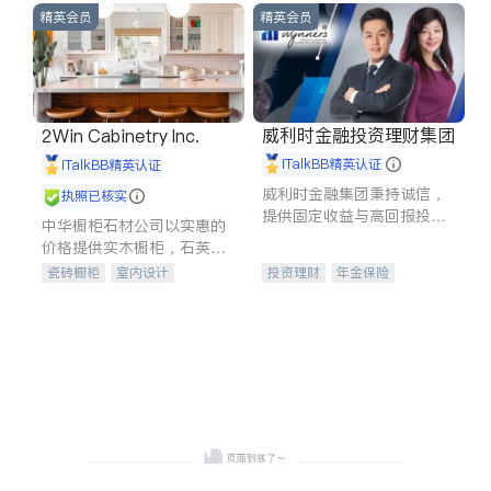
精英会员
精英会员
威利时金融投资理财集团
2Win Cabinetry Inc.
iTalkBB精英认证
iTalkBB精英认证
威利时金融集团秉持诚信，
执照已核实
提供固定收益与高回报投资
中华橱柜石材公司以实惠的
等服务。我们专注于投资、
价格提供实木橱柜，石英石
保险及传承规划等多元化组
台面，多种优质不锈钢水
瓷砖橱柜
室内设计
投资理财
年金保险
合，助力客户实现目标
槽、水龙头与抽油烟机。品
建筑设计
卫浴洁具
一站式财税规划
人寿保险
质厨房，家的选择。
室内装修
投资理财
医疗保险
养老保险
员工保险
长期护理医疗保险
伤残保险
个人保险