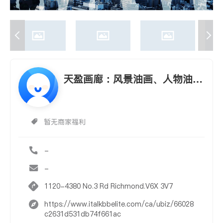
天盈画廊：风景油画、人物油画
画框 木线条 弓板画 工艺品。可
裱油画、国画、十字绣、想、相
片···
暂无商家福利
-
-
1120-4380 No.3 Rd Richmond.V6X 3V7
https://www.italkbbelite.com/ca/ubiz/66028
c2631d531db74f661ac