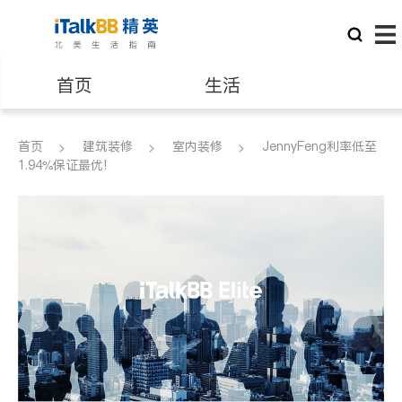
首页
生活
医生
律师
首页
建筑装修
室内装修
JennyFeng利率低至
1.94%保证最优!
保险理财
房地产租售
银行贷款
会计师
建筑装修