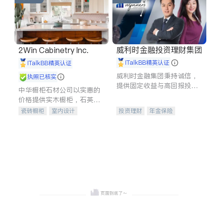
威利时金融投资理财集团
2Win Cabinetry Inc.
iTalkBB精英认证
iTalkBB精英认证
威利时金融集团秉持诚信，
执照已核实
提供固定收益与高回报投资
中华橱柜石材公司以实惠的
等服务。我们专注于投资、
价格提供实木橱柜，石英石
保险及传承规划等多元化组
台面，多种优质不锈钢水
瓷砖橱柜
室内设计
投资理财
年金保险
合，助力客户实现目标
槽、水龙头与抽油烟机。品
建筑设计
卫浴洁具
一站式财税规划
人寿保险
质厨房，家的选择。
室内装修
投资理财
医疗保险
养老保险
员工保险
长期护理医疗保险
伤残保险
个人保险