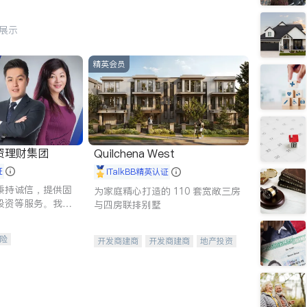
行展示
精英会员
资理财集团
Quilchena West
证
iTalkBB精英认证
秉持诚信，提供固
为家庭精心打造的 110 套宽敞三房
投资等服务。我们
与四房联排别墅
险及传承规划等多
客户实现目标
险
开发商建商
开发商建商
地产投资
人寿保险
保险
养老保险
护理医疗保险
保险