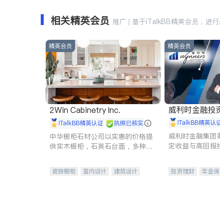
相关精英会员
推广 | 基于iTalkBB精英会员，进
精英会员
精英会员
威利时金融投
2Win Cabinetry Inc.
iTalkBB精英认
iTalkBB精英认证
执照已核实
威利时金融集团
中华橱柜石材公司以实惠的价格提
定收益与高回报
供实木橱柜，石英石台面，多种优
专注于投资、保
质不锈钢水槽、水龙头与抽油烟
元化组合，助力
机。品质厨房，家的选择。
瓷砖橱柜
室内设计
建筑设计
投资理财
年金保
卫浴洁具
室内装修
一站式财税规划
投资理财
医疗
员工保险
长期
伤残保险
个人