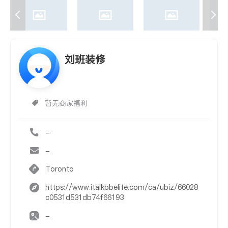
刘班装修
暂无商家福利
-
-
Toronto
https://www.italkbbelite.com/ca/ubiz/66028
c0531d531db74f66193
-