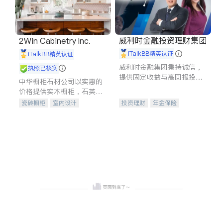
威利时金融投资理财集团
2Win Cabinetry Inc.
iTalkBB精英认证
iTalkBB精英认证
威利时金融集团秉持诚信，
执照已核实
提供固定收益与高回报投资
中华橱柜石材公司以实惠的
等服务。我们专注于投资、
价格提供实木橱柜，石英石
保险及传承规划等多元化组
台面，多种优质不锈钢水
瓷砖橱柜
室内设计
投资理财
年金保险
合，助力客户实现目标
槽、水龙头与抽油烟机。品
建筑设计
卫浴洁具
一站式财税规划
人寿保险
质厨房，家的选择。
室内装修
投资理财
医疗保险
养老保险
员工保险
长期护理医疗保险
伤残保险
个人保险