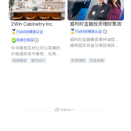
威利时金融投资理财集团
2Win Cabinetry Inc.
iTalkBB精英认证
iTalkBB精英认证
威利时金融集团秉持诚信，
执照已核实
提供固定收益与高回报投资
中华橱柜石材公司以实惠的
等服务。我们专注于投资、
价格提供实木橱柜，石英石
保险及传承规划等多元化组
台面，多种优质不锈钢水
瓷砖橱柜
室内设计
投资理财
年金保险
合，助力客户实现目标
槽、水龙头与抽油烟机。品
建筑设计
卫浴洁具
一站式财税规划
人寿保险
质厨房，家的选择。
室内装修
投资理财
医疗保险
养老保险
员工保险
长期护理医疗保险
伤残保险
个人保险