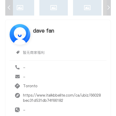
dave fan
暂无商家福利
-
-
Toronto
https://www.italkbbelite.com/ca/ubiz/66028
bec31d531db74f66182
-