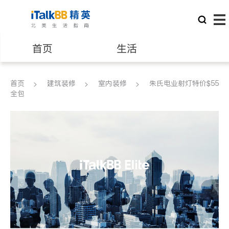
首页
生活
医生
律师
首页
建筑装修
室内装修
朱氏电业射灯特价$55
全包
保险理财
房地产租售
银行贷款
会计师
建筑装修