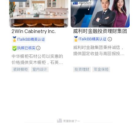
威利时金融投资理财集团
2Win Cabinetry Inc.
iTalkBB精英认证
iTalkBB精英认证
威利时金融集团秉持诚信，
执照已核实
提供固定收益与高回报投资
中华橱柜石材公司以实惠的
等服务。我们专注于投资、
价格提供实木橱柜，石英石
保险及传承规划等多元化组
台面，多种优质不锈钢水
瓷砖橱柜
室内设计
投资理财
年金保险
合，助力客户实现目标
槽、水龙头与抽油烟机。品
建筑设计
卫浴洁具
一站式财税规划
人寿保险
质厨房，家的选择。
室内装修
投资理财
医疗保险
养老保险
员工保险
长期护理医疗保险
伤残保险
个人保险