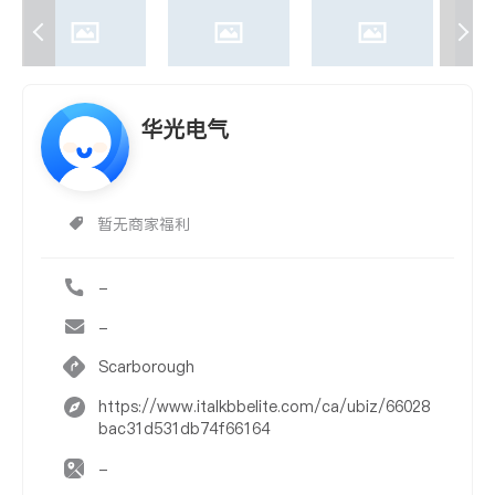
华光电气
暂无商家福利
-
-
Scarborough
https://www.italkbbelite.com/ca/ubiz/66028
bac31d531db74f66164
-