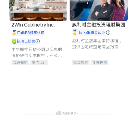
威利时金融投资理财集团
2Win Cabinetry Inc.
iTalkBB精英认证
iTalkBB精英认证
威利时金融集团秉持诚信，
执照已核实
提供固定收益与高回报投资
中华橱柜石材公司以实惠的
等服务。我们专注于投资、
价格提供实木橱柜，石英石
保险及传承规划等多元化组
台面，多种优质不锈钢水
瓷砖橱柜
室内设计
投资理财
年金保险
合，助力客户实现目标
槽、水龙头与抽油烟机。品
建筑设计
卫浴洁具
一站式财税规划
人寿保险
质厨房，家的选择。
室内装修
投资理财
医疗保险
养老保险
员工保险
长期护理医疗保险
伤残保险
个人保险