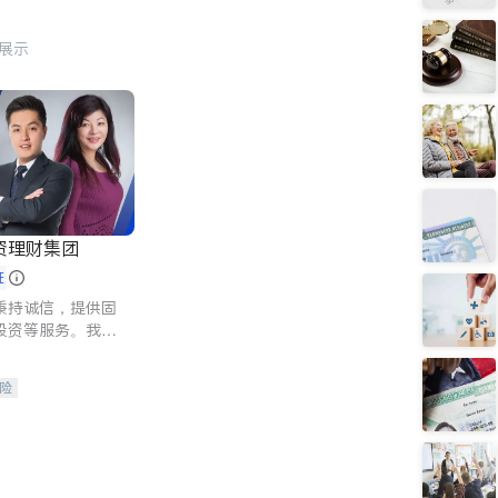
行展示
资理财集团
证
秉持诚信，提供固
投资等服务。我们
险及传承规划等多
客户实现目标
险
人寿保险
保险
养老保险
护理医疗保险
保险