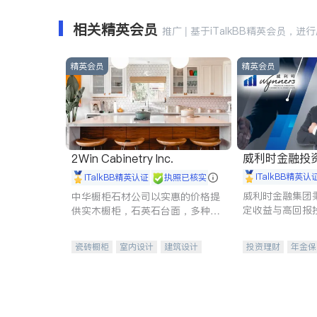
相关精英会员
推广 | 基于iTalkBB精英会员，进
精英会员
精英会员
威利时金融投
2Win Cabinetry Inc.
iTalkBB精英认
iTalkBB精英认证
执照已核实
威利时金融集团
中华橱柜石材公司以实惠的价格提
定收益与高回报
供实木橱柜，石英石台面，多种优
专注于投资、保
质不锈钢水槽、水龙头与抽油烟
元化组合，助力
机。品质厨房，家的选择。
瓷砖橱柜
室内设计
建筑设计
投资理财
年金保
卫浴洁具
室内装修
一站式财税规划
投资理财
医疗
员工保险
长期
伤残保险
个人