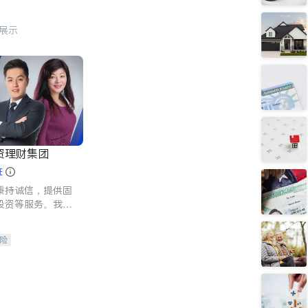
行展示
资理财集团
证
秉持诚信，提供固
投资等服务。我们
险及传承规划等多
客户实现目标
险
人寿保险
保险
养老保险
护理医疗保险
保险