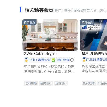
相关精英会员
推广 | 基于iTalkBB精英会员，进
精英会员
精英会员
威利时金融投
2Win Cabinetry Inc.
iTalkBB精英认
iTalkBB精英认证
执照已核实
威利时金融集团
中华橱柜石材公司以实惠的价格提
定收益与高回报
供实木橱柜，石英石台面，多种优
专注于投资、保
质不锈钢水槽、水龙头与抽油烟
元化组合，助力
机。品质厨房，家的选择。
瓷砖橱柜
室内设计
建筑设计
投资理财
年金保
卫浴洁具
室内装修
一站式财税规划
投资理财
医疗
员工保险
长期
伤残保险
个人