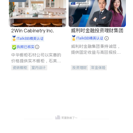
威利时金融投资理财集团
2Win Cabinetry Inc.
iTalkBB精英认证
iTalkBB精英认证
威利时金融集团秉持诚信，
执照已核实
提供固定收益与高回报投资
中华橱柜石材公司以实惠的
等服务。我们专注于投资、
价格提供实木橱柜，石英石
保险及传承规划等多元化组
台面，多种优质不锈钢水
瓷砖橱柜
室内设计
投资理财
年金保险
合，助力客户实现目标
槽、水龙头与抽油烟机。品
建筑设计
卫浴洁具
一站式财税规划
人寿保险
质厨房，家的选择。
室内装修
投资理财
医疗保险
养老保险
员工保险
长期护理医疗保险
伤残保险
个人保险