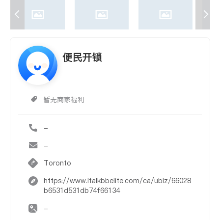
便民开锁
暂无商家福利
-
-
Toronto
https://www.italkbbelite.com/ca/ubiz/66028
b6531d531db74f66134
-