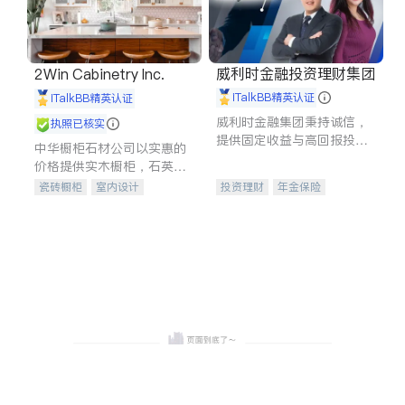
威利时金融投资理财集团
2Win Cabinetry Inc.
iTalkBB精英认证
iTalkBB精英认证
威利时金融集团秉持诚信，
执照已核实
提供固定收益与高回报投资
中华橱柜石材公司以实惠的
等服务。我们专注于投资、
价格提供实木橱柜，石英石
保险及传承规划等多元化组
台面，多种优质不锈钢水
瓷砖橱柜
室内设计
投资理财
年金保险
合，助力客户实现目标
槽、水龙头与抽油烟机。品
建筑设计
卫浴洁具
一站式财税规划
人寿保险
质厨房，家的选择。
室内装修
投资理财
医疗保险
养老保险
员工保险
长期护理医疗保险
伤残保险
个人保险