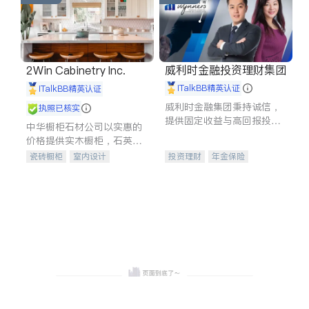
威利时金融投资理财集团
2Win Cabinetry Inc.
iTalkBB精英认证
iTalkBB精英认证
威利时金融集团秉持诚信，
执照已核实
提供固定收益与高回报投资
中华橱柜石材公司以实惠的
等服务。我们专注于投资、
价格提供实木橱柜，石英石
保险及传承规划等多元化组
台面，多种优质不锈钢水
瓷砖橱柜
室内设计
投资理财
年金保险
合，助力客户实现目标
槽、水龙头与抽油烟机。品
建筑设计
卫浴洁具
一站式财税规划
人寿保险
质厨房，家的选择。
室内装修
投资理财
医疗保险
养老保险
员工保险
长期护理医疗保险
伤残保险
个人保险