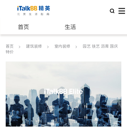
首页
生活
医生
律师
首页
建筑装修
室内装修
园艺 铁艺 沥青 国庆
特价
保险理财
房地产租售
银行贷款
会计师
建筑装修