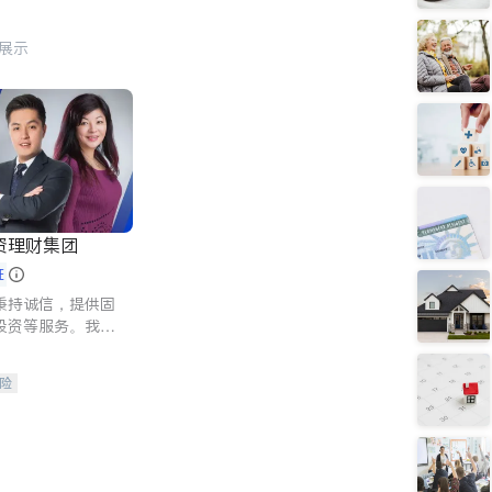
行展示
资理财集团
证
秉持诚信，提供固
投资等服务。我们
险及传承规划等多
客户实现目标
险
人寿保险
保险
养老保险
护理医疗保险
保险