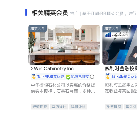
相关精英会员
推广 | 基于iTalkBB精英会员，进
精英会员
精英会员
威利时金融投
2Win Cabinetry Inc.
iTalkBB精英认
iTalkBB精英认证
执照已核实
威利时金融集团
中华橱柜石材公司以实惠的价格提
定收益与高回报
供实木橱柜，石英石台面，多种优
专注于投资、保
质不锈钢水槽、水龙头与抽油烟
元化组合，助力
机。品质厨房，家的选择。
瓷砖橱柜
室内设计
建筑设计
投资理财
年金保
卫浴洁具
室内装修
一站式财税规划
投资理财
医疗
员工保险
长期
伤残保险
个人