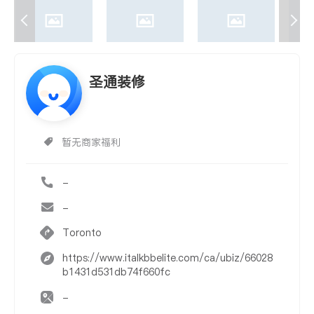
圣通装修
暂无商家福利
-
-
Toronto
https://www.italkbbelite.com/ca/ubiz/66028
b1431d531db74f660fc
-