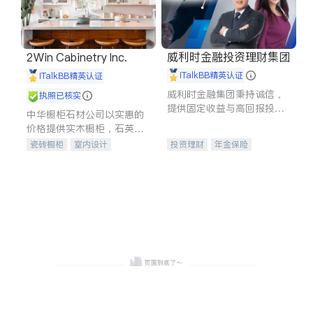
威利时金融投资理财集团
2Win Cabinetry Inc.
iTalkBB精英认证
iTalkBB精英认证
威利时金融集团秉持诚信，
执照已核实
提供固定收益与高回报投资
中华橱柜石材公司以实惠的
等服务。我们专注于投资、
价格提供实木橱柜，石英石
保险及传承规划等多元化组
台面，多种优质不锈钢水
瓷砖橱柜
室内设计
投资理财
年金保险
合，助力客户实现目标
槽、水龙头与抽油烟机。品
建筑设计
卫浴洁具
一站式财税规划
人寿保险
质厨房，家的选择。
室内装修
投资理财
医疗保险
养老保险
员工保险
长期护理医疗保险
伤残保险
个人保险