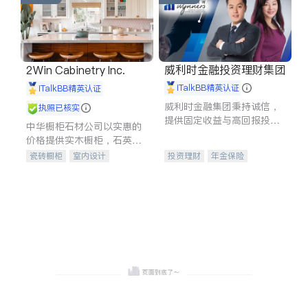
威利时金融投资理财集团
2Win Cabinetry Inc.
iTalkBB精英认证
iTalkBB精英认证
威利时金融集团秉持诚信，
执照已核实
提供固定收益与高回报投资
中华橱柜石材公司以实惠的
等服务。我们专注于投资、
价格提供实木橱柜，石英石
保险及传承规划等多元化组
台面，多种优质不锈钢水
瓷砖橱柜
室内设计
投资理财
年金保险
合，助力客户实现目标
槽、水龙头与抽油烟机。品
建筑设计
卫浴洁具
一站式财税规划
人寿保险
质厨房，家的选择。
室内装修
投资理财
医疗保险
养老保险
员工保险
长期护理医疗保险
伤残保险
个人保险