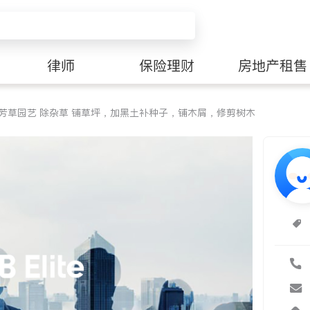
律师
保险理财
房地产租售
G 芳草园艺 除杂草 铺草坪，加黑土补种子，铺木屑，修剪树木