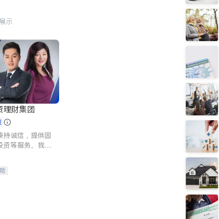
行展示
资理财集团
证
秉持诚信，提供固
投资等服务。我们
险及传承规划等多
客户实现目标
险
人寿保险
保险
养老保险
护理医疗保险
保险