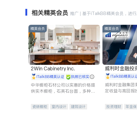
相关精英会员
推广 | 基于iTalkBB精英会员，进
精英会员
精英会员
威利时金融投
2Win Cabinetry Inc.
iTalkBB精英认
iTalkBB精英认证
执照已核实
威利时金融集团
中华橱柜石材公司以实惠的价格提
定收益与高回报
供实木橱柜，石英石台面，多种优
专注于投资、保
质不锈钢水槽、水龙头与抽油烟
元化组合，助力
机。品质厨房，家的选择。
瓷砖橱柜
室内设计
建筑设计
投资理财
年金保
卫浴洁具
室内装修
一站式财税规划
投资理财
医疗
员工保险
长期
伤残保险
个人