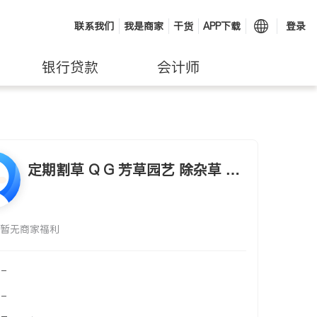
联系我们
我是商家
干货
APP下载
登录
银行贷款
会计师
定期割草 Q G 芳草园艺 除杂草 铺
草坪，加黑土补种子，铺木屑，修
剪树木
暂无商家福利
-
-