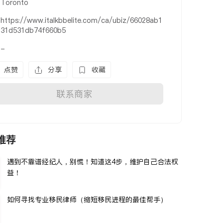
Toronto
https://www.italkbbelite.com/ca/ubiz/66028ab1
31d531db74f660b5
-
点赞
分享
收藏
联系商家
推荐
遇到不靠谱经纪人，别慌！知道这4步，维护自己合法权
益！
如何寻找专业移民律师（缩短移民进程的最佳帮手）