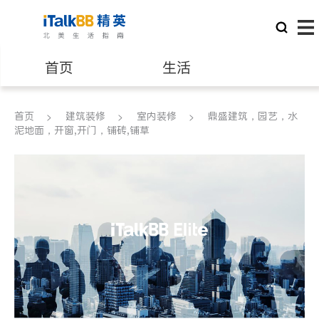
首页
生活
医生
律师
首页
建筑装修
室内装修
鼎盛建筑，园艺，水
泥地面，开窗,开门，铺砖,铺草
保险理财
房地产租售
银行贷款
会计师
建筑装修