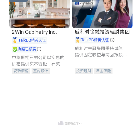
威利时金融投资理财集团
2Win Cabinetry Inc.
iTalkBB精英认证
iTalkBB精英认证
威利时金融集团秉持诚信，
执照已核实
提供固定收益与高回报投资
中华橱柜石材公司以实惠的
等服务。我们专注于投资、
价格提供实木橱柜，石英石
保险及传承规划等多元化组
台面，多种优质不锈钢水
瓷砖橱柜
室内设计
投资理财
年金保险
合，助力客户实现目标
槽、水龙头与抽油烟机。品
建筑设计
卫浴洁具
一站式财税规划
人寿保险
质厨房，家的选择。
室内装修
投资理财
医疗保险
养老保险
员工保险
长期护理医疗保险
伤残保险
个人保险