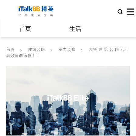
首页
生活
医生
律师
首页
建筑装修
室内装修
大鱼 建 筑 装 修 专业
高效值得信赖！！
保险理财
房地产租售
银行贷款
会计师
建筑装修