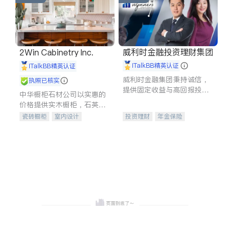
威利时金融投资理财集团
2Win Cabinetry Inc.
iTalkBB精英认证
iTalkBB精英认证
威利时金融集团秉持诚信，
执照已核实
提供固定收益与高回报投资
中华橱柜石材公司以实惠的
等服务。我们专注于投资、
价格提供实木橱柜，石英石
保险及传承规划等多元化组
台面，多种优质不锈钢水
瓷砖橱柜
室内设计
投资理财
年金保险
合，助力客户实现目标
槽、水龙头与抽油烟机。品
建筑设计
卫浴洁具
一站式财税规划
人寿保险
质厨房，家的选择。
室内装修
投资理财
医疗保险
养老保险
员工保险
长期护理医疗保险
伤残保险
个人保险