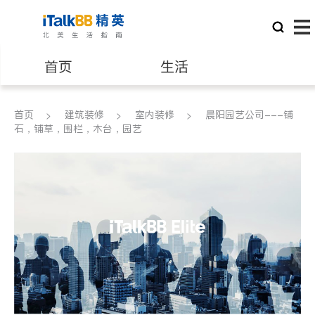
首页
生活
医生
律师
首页
建筑装修
室内装修
晨阳园艺公司---铺
石，铺草，围栏，木台，园艺
保险理财
房地产租售
银行贷款
会计师
建筑装修