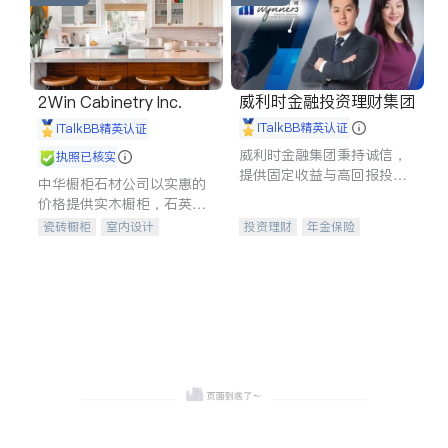
威利时金融投资理财集团
2Win Cabinetry Inc.
iTalkBB精英认证
iTalkBB精英认证
威利时金融集团秉持诚信，
执照已核实
提供固定收益与高回报投资
中华橱柜石材公司以实惠的
等服务。我们专注于投资、
价格提供实木橱柜，石英石
保险及传承规划等多元化组
台面，多种优质不锈钢水
瓷砖橱柜
室内设计
投资理财
年金保险
合，助力客户实现目标
槽、水龙头与抽油烟机。品
建筑设计
卫浴洁具
一站式财税规划
人寿保险
质厨房，家的选择。
室内装修
投资理财
医疗保险
养老保险
员工保险
长期护理医疗保险
伤残保险
个人保险