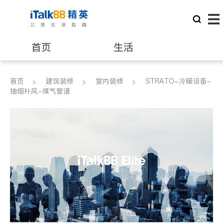
首页
生活
医生
律师
首页
建筑装修
室内装修
STRATO-冷暖设备-
抽烟补风-煤气管道
保险理财
房地产租售
银行贷款
会计师
建筑装修