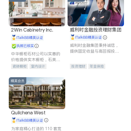
威利时金融投资理财集团
2Win Cabinetry Inc.
iTalkBB精英认证
iTalkBB精英认证
威利时金融集团秉持诚信，
执照已核实
提供固定收益与高回报投资
中华橱柜石材公司以实惠的
等服务。我们专注于投资、
价格提供实木橱柜，石英石
保险及传承规划等多元化组
台面，多种优质不锈钢水
瓷砖橱柜
室内设计
投资理财
年金保险
合，助力客户实现目标
槽、水龙头与抽油烟机。品
建筑设计
卫浴洁具
一站式财税规划
人寿保险
质厨房，家的选择。
室内装修
投资理财
医疗保险
精英会员
养老保险
员工保险
长期护理医疗保险
伤残保险
个人保险
Quilchena West
iTalkBB精英认证
为家庭精心打造的 110 套宽