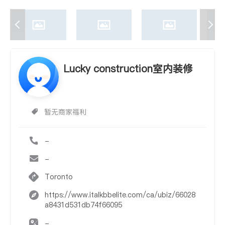
Lucky construction室内装修
暂无商家福利
-
-
Toronto
https://www.italkbbelite.com/ca/ubiz/66028
a8431d531db74f66095
-