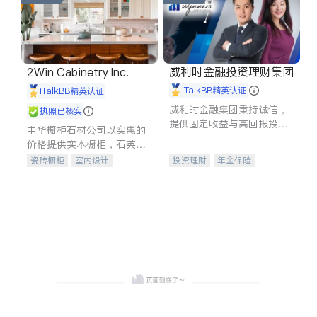
威利时金融投资理财集团
2Win Cabinetry Inc.
iTalkBB精英认证
iTalkBB精英认证
威利时金融集团秉持诚信，
执照已核实
提供固定收益与高回报投资
中华橱柜石材公司以实惠的
等服务。我们专注于投资、
价格提供实木橱柜，石英石
保险及传承规划等多元化组
台面，多种优质不锈钢水
瓷砖橱柜
室内设计
投资理财
年金保险
合，助力客户实现目标
槽、水龙头与抽油烟机。品
建筑设计
卫浴洁具
一站式财税规划
人寿保险
质厨房，家的选择。
室内装修
投资理财
医疗保险
养老保险
员工保险
长期护理医疗保险
伤残保险
个人保险