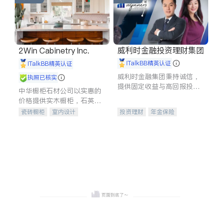
威利时金融投资理财集团
2Win Cabinetry Inc.
iTalkBB精英认证
iTalkBB精英认证
威利时金融集团秉持诚信，
执照已核实
提供固定收益与高回报投资
中华橱柜石材公司以实惠的
等服务。我们专注于投资、
价格提供实木橱柜，石英石
保险及传承规划等多元化组
台面，多种优质不锈钢水
瓷砖橱柜
室内设计
投资理财
年金保险
合，助力客户实现目标
槽、水龙头与抽油烟机。品
建筑设计
卫浴洁具
一站式财税规划
人寿保险
质厨房，家的选择。
室内装修
投资理财
医疗保险
养老保险
员工保险
长期护理医疗保险
伤残保险
个人保险