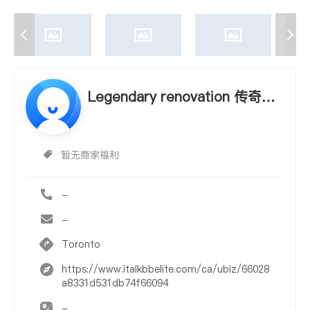
Legendary renovation 传奇装
修
暂无商家福利
-
-
Toronto
https://www.italkbbelite.com/ca/ubiz/66028
a8331d531db74f66094
-