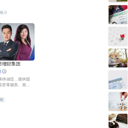
行展示
资理财集团
证
秉持诚信，提供固
投资等服务。我们
险及传承规划等多
客户实现目标
险
人寿保险
保险
养老保险
护理医疗保险
保险