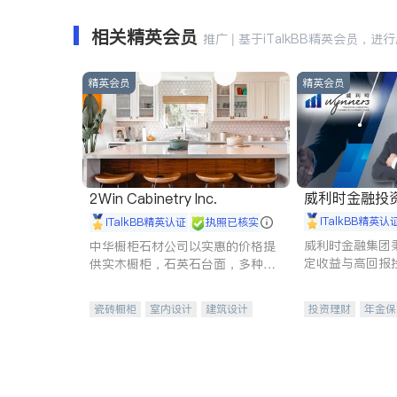
相关精英会员
推广 | 基于iTalkBB精英会员，进
精英会员
精英会员
威利时金融投
2Win Cabinetry Inc.
iTalkBB精英认
iTalkBB精英认证
执照已核实
威利时金融集团
中华橱柜石材公司以实惠的价格提
定收益与高回报
供实木橱柜，石英石台面，多种优
专注于投资、保
质不锈钢水槽、水龙头与抽油烟
元化组合，助力
机。品质厨房，家的选择。
瓷砖橱柜
室内设计
建筑设计
投资理财
年金保
卫浴洁具
室内装修
一站式财税规划
投资理财
医疗
员工保险
长期
伤残保险
个人