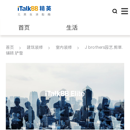
首页
生活
医生
律师
首页
建筑装修
室内装修
J brothers园艺.剪草.
铺砖.铲雪
保险理财
房地产租售
银行贷款
会计师
建筑装修