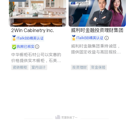
威利时金融投资理财集团
2Win Cabinetry Inc.
iTalkBB精英认证
iTalkBB精英认证
威利时金融集团秉持诚信，
执照已核实
提供固定收益与高回报投资
中华橱柜石材公司以实惠的
等服务。我们专注于投资、
价格提供实木橱柜，石英石
保险及传承规划等多元化组
台面，多种优质不锈钢水
瓷砖橱柜
室内设计
投资理财
年金保险
合，助力客户实现目标
槽、水龙头与抽油烟机。品
建筑设计
卫浴洁具
一站式财税规划
人寿保险
质厨房，家的选择。
室内装修
投资理财
医疗保险
养老保险
员工保险
长期护理医疗保险
伤残保险
个人保险