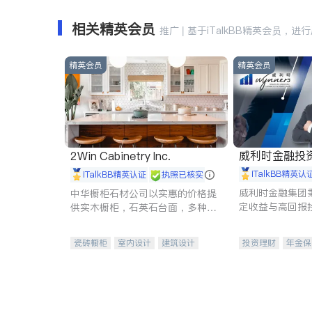
相关精英会员
推广 | 基于iTalkBB精英会员，进
精英会员
精英会员
威利时金融投
2Win Cabinetry Inc.
iTalkBB精英认
iTalkBB精英认证
执照已核实
威利时金融集团
中华橱柜石材公司以实惠的价格提
定收益与高回报
供实木橱柜，石英石台面，多种优
专注于投资、保
质不锈钢水槽、水龙头与抽油烟
元化组合，助力
机。品质厨房，家的选择。
瓷砖橱柜
室内设计
建筑设计
投资理财
年金保
卫浴洁具
室内装修
一站式财税规划
投资理财
医疗
员工保险
长期
伤残保险
个人