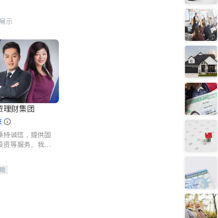
行展示
资理财集团
证
秉持诚信，提供固
投资等服务。我们
险及传承规划等多
客户实现目标
险
人寿保险
保险
养老保险
护理医疗保险
保险