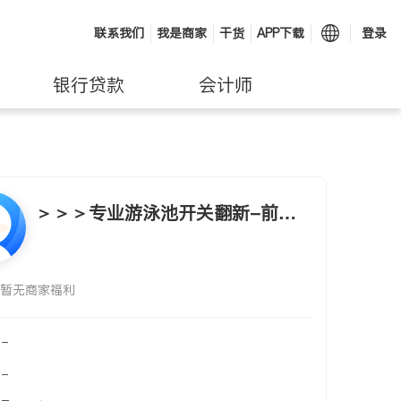
联系我们
我是商家
干货
APP下载
登录
银行贷款
会计师
＞＞＞专业游泳池开关翻新-前后
院铺砖-花园砍树
暂无商家福利
-
-