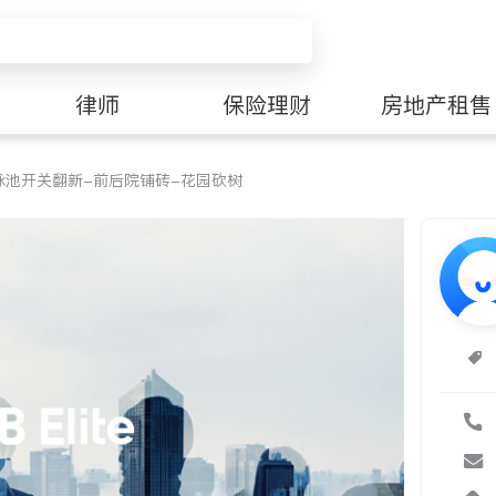
律师
保险理财
房地产租售
泳池开关翻新-前后院铺砖-花园砍树