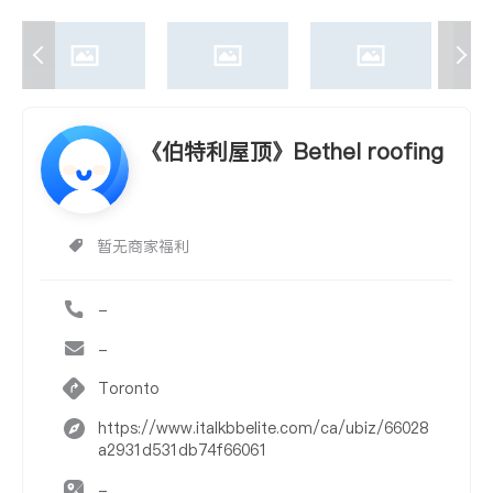
《伯特利屋顶》Bethel roofing
暂无商家福利
-
-
Toronto
https://www.italkbbelite.com/ca/ubiz/66028
a2931d531db74f66061
-