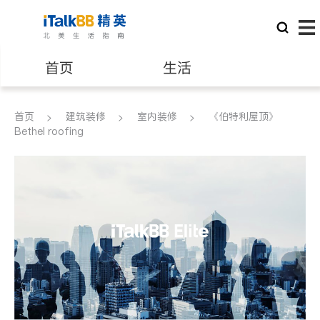
首页
生活
医生
律师
首页
建筑装修
室内装修
《伯特利屋顶》
Bethel roofing
保险理财
房地产租售
银行贷款
会计师
建筑装修