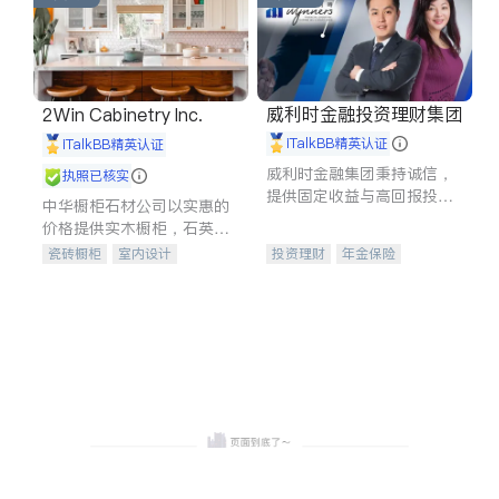
威利时金融投资理财集团
2Win Cabinetry Inc.
iTalkBB精英认证
iTalkBB精英认证
威利时金融集团秉持诚信，
执照已核实
提供固定收益与高回报投资
中华橱柜石材公司以实惠的
等服务。我们专注于投资、
价格提供实木橱柜，石英石
保险及传承规划等多元化组
台面，多种优质不锈钢水
瓷砖橱柜
室内设计
投资理财
年金保险
合，助力客户实现目标
槽、水龙头与抽油烟机。品
建筑设计
卫浴洁具
一站式财税规划
人寿保险
质厨房，家的选择。
室内装修
投资理财
医疗保险
养老保险
员工保险
长期护理医疗保险
伤残保险
个人保险