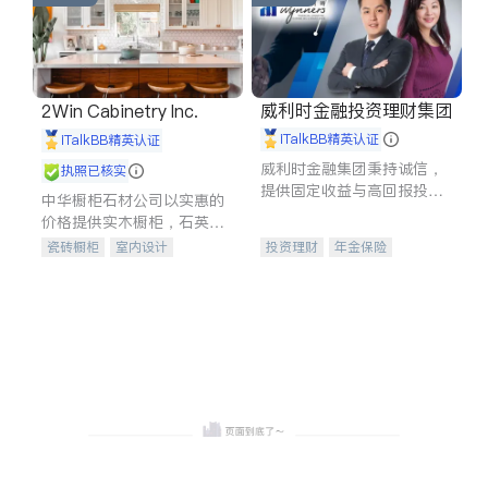
威利时金融投资理财集团
2Win Cabinetry Inc.
iTalkBB精英认证
iTalkBB精英认证
威利时金融集团秉持诚信，
执照已核实
提供固定收益与高回报投资
中华橱柜石材公司以实惠的
等服务。我们专注于投资、
价格提供实木橱柜，石英石
保险及传承规划等多元化组
台面，多种优质不锈钢水
瓷砖橱柜
室内设计
投资理财
年金保险
合，助力客户实现目标
槽、水龙头与抽油烟机。品
建筑设计
卫浴洁具
一站式财税规划
人寿保险
质厨房，家的选择。
室内装修
投资理财
医疗保险
养老保险
员工保险
长期护理医疗保险
伤残保险
个人保险