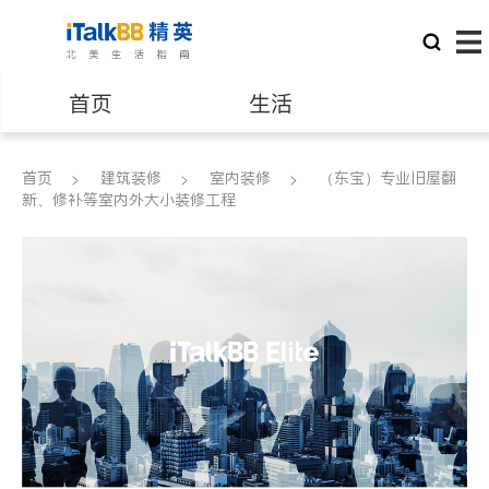
首页
生活
医生
律师
首页
建筑装修
室内装修
（东宝）专业旧屋翻
新、修补等室内外大小装修工程
保险理财
房地产租售
银行贷款
会计师
建筑装修