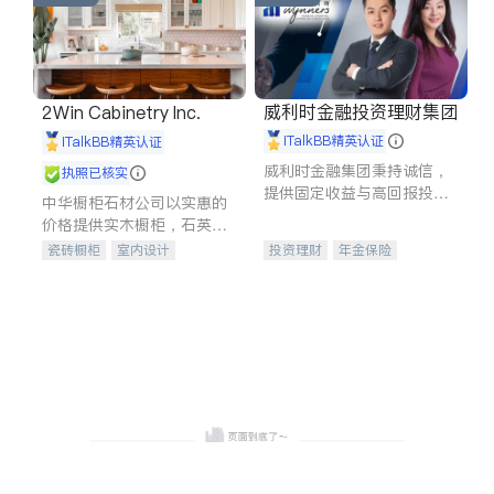
威利时金融投资理财集团
2Win Cabinetry Inc.
iTalkBB精英认证
iTalkBB精英认证
威利时金融集团秉持诚信，
执照已核实
提供固定收益与高回报投资
中华橱柜石材公司以实惠的
等服务。我们专注于投资、
价格提供实木橱柜，石英石
保险及传承规划等多元化组
台面，多种优质不锈钢水
瓷砖橱柜
室内设计
投资理财
年金保险
合，助力客户实现目标
槽、水龙头与抽油烟机。品
建筑设计
卫浴洁具
一站式财税规划
人寿保险
质厨房，家的选择。
室内装修
投资理财
医疗保险
养老保险
员工保险
长期护理医疗保险
伤残保险
个人保险