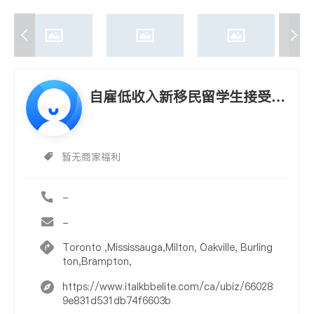
自雇低收入新移民留学生接受1
0%首付
暂无商家福利
-
-
Toronto ,Mississauga,Milton, Oakville, Burling
ton,Brampton,
https://www.italkbbelite.com/ca/ubiz/66028
9e831d531db74f6603b