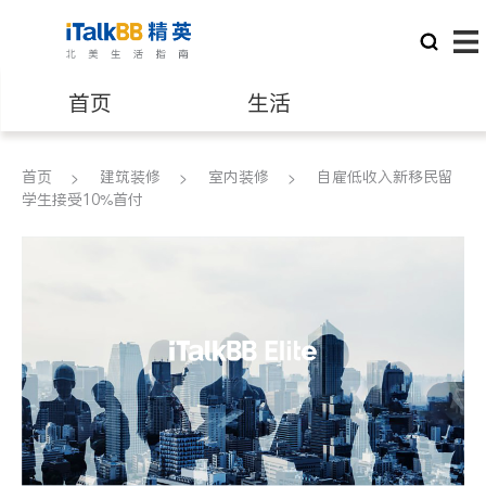
首页
生活
医生
律师
首页
建筑装修
室内装修
自雇低收入新移民留
学生接受10%首付
保险理财
房地产租售
银行贷款
会计师
建筑装修