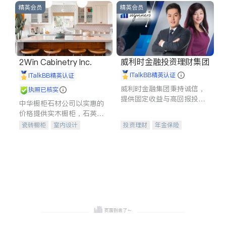
精英会员
精英会员
威利时金融投资理财集团
2Win Cabinetry Inc.
iTalkBB精英认证
iTalkBB精英认证
威利时金融集团秉持诚信，
执照已核实
提供固定收益与高回报投资
中华橱柜石材公司以实惠的
等服务。我们专注于投资、
价格提供实木橱柜，石英石
保险及传承规划等多元化组
台面，多种优质不锈钢水
瓷砖橱柜
室内设计
投资理财
年金保险
合，助力客户实现目标
槽、水龙头与抽油烟机。品
建筑设计
卫浴洁具
一站式财税规划
人寿保险
质厨房，家的选择。
室内装修
投资理财
医疗保险
养老保险
员工保险
长期护理医疗保险
伤残保险
个人保险