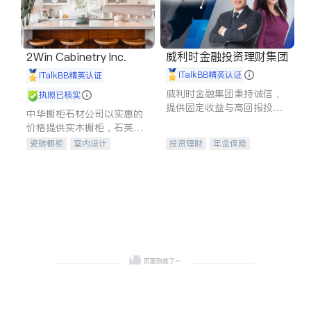
威利时金融投资理财集团
2Win Cabinetry Inc.
iTalkBB精英认证
iTalkBB精英认证
威利时金融集团秉持诚信，
执照已核实
提供固定收益与高回报投资
中华橱柜石材公司以实惠的
等服务。我们专注于投资、
价格提供实木橱柜，石英石
保险及传承规划等多元化组
台面，多种优质不锈钢水
瓷砖橱柜
室内设计
投资理财
年金保险
合，助力客户实现目标
槽、水龙头与抽油烟机。品
建筑设计
卫浴洁具
一站式财税规划
人寿保险
质厨房，家的选择。
室内装修
投资理财
医疗保险
养老保险
员工保险
长期护理医疗保险
伤残保险
个人保险