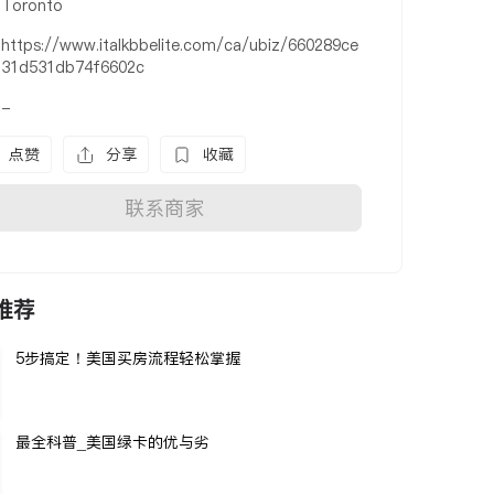
Toronto
https://www.italkbbelite.com/ca/ubiz/660289ce
31d531db74f6602c
-
点赞
分享
收藏
联系商家
推荐
5步搞定！美国买房流程轻松掌握
最全科普_美国绿卡的优与劣