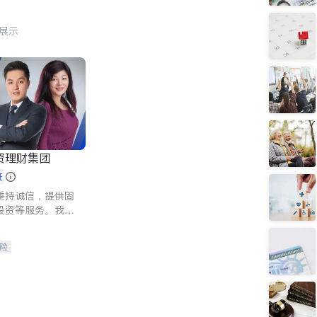
行展示
资理财集团
证
秉持诚信，提供固
投资等服务。我们
险及传承规划等多
客户实现目标
险
人寿保险
保险
养老保险
护理医疗保险
保险