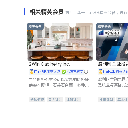
相关精英会员
推广 | 基于iTalkBB精英会员，进
精英会员
精英会员
威利时金融投
2Win Cabinetry Inc.
iTalkBB精英认
iTalkBB精英认证
执照已核实
威利时金融集团
中华橱柜石材公司以实惠的价格提
定收益与高回报
供实木橱柜，石英石台面，多种优
专注于投资、保
质不锈钢水槽、水龙头与抽油烟
元化组合，助力
机。品质厨房，家的选择。
瓷砖橱柜
室内设计
建筑设计
投资理财
年金保
卫浴洁具
室内装修
一站式财税规划
投资理财
医疗
员工保险
长期
伤残保险
个人