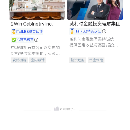
威利时金融投资理财集团
2Win Cabinetry Inc.
iTalkBB精英认证
iTalkBB精英认证
威利时金融集团秉持诚信，
执照已核实
提供固定收益与高回报投资
中华橱柜石材公司以实惠的
等服务。我们专注于投资、
价格提供实木橱柜，石英石
保险及传承规划等多元化组
台面，多种优质不锈钢水
瓷砖橱柜
室内设计
投资理财
年金保险
合，助力客户实现目标
槽、水龙头与抽油烟机。品
建筑设计
卫浴洁具
一站式财税规划
人寿保险
质厨房，家的选择。
室内装修
投资理财
医疗保险
养老保险
员工保险
长期护理医疗保险
伤残保险
个人保险