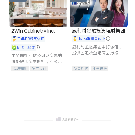
威利时金融投资理财集团
2Win Cabinetry Inc.
iTalkBB精英认证
iTalkBB精英认证
威利时金融集团秉持诚信，
执照已核实
提供固定收益与高回报投资
中华橱柜石材公司以实惠的
等服务。我们专注于投资、
价格提供实木橱柜，石英石
保险及传承规划等多元化组
台面，多种优质不锈钢水
瓷砖橱柜
室内设计
投资理财
年金保险
合，助力客户实现目标
槽、水龙头与抽油烟机。品
建筑设计
卫浴洁具
一站式财税规划
人寿保险
质厨房，家的选择。
室内装修
投资理财
医疗保险
养老保险
员工保险
长期护理医疗保险
伤残保险
个人保险