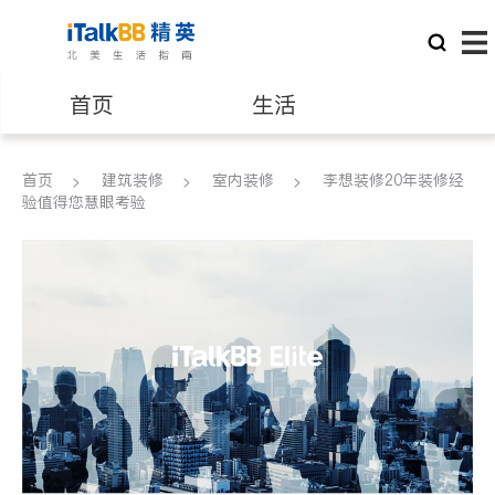
首页
生活
医生
律师
首页
建筑装修
室内装修
李想装修20年装修经
验值得您慧眼考验
保险理财
房地产租售
银行贷款
会计师
建筑装修