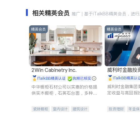
相关精英会员
推广 | 基于iTalkBB精英会员，进
精英会员
精英会员
威利时金融投
2Win Cabinetry Inc.
iTalkBB精英认
iTalkBB精英认证
执照已核实
威利时金融集团
中华橱柜石材公司以实惠的价格提
定收益与高回报
供实木橱柜，石英石台面，多种优
专注于投资、保
质不锈钢水槽、水龙头与抽油烟
元化组合，助力
机。品质厨房，家的选择。
瓷砖橱柜
室内设计
建筑设计
投资理财
年金保
卫浴洁具
室内装修
一站式财税规划
投资理财
医疗
员工保险
长期
伤残保险
个人