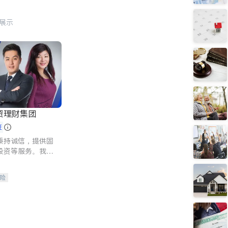
行展示
资理财集团
证
秉持诚信，提供固
投资等服务。我们
险及传承规划等多
客户实现目标
险
人寿保险
保险
养老保险
护理医疗保险
保险