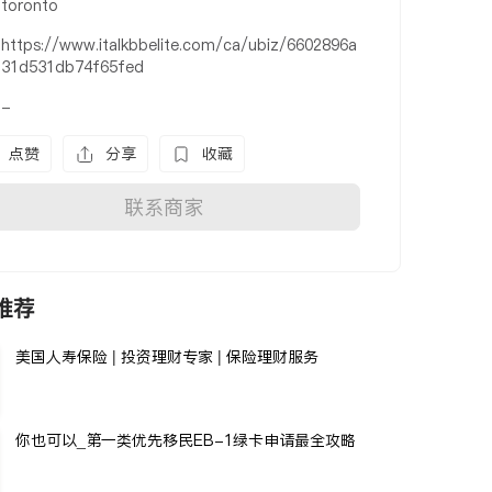
toronto
https://www.italkbbelite.com/ca/ubiz/6602896a
31d531db74f65fed
-
点赞
分享
收藏
联系商家
推荐
美国人寿保险 | 投资理财专家 | 保险理财服务
你也可以_第一类优先移民EB-1绿卡申请最全攻略