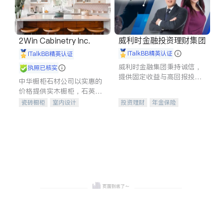
威利时金融投资理财集团
2Win Cabinetry Inc.
iTalkBB精英认证
iTalkBB精英认证
威利时金融集团秉持诚信，
执照已核实
提供固定收益与高回报投资
中华橱柜石材公司以实惠的
等服务。我们专注于投资、
价格提供实木橱柜，石英石
保险及传承规划等多元化组
台面，多种优质不锈钢水
瓷砖橱柜
室内设计
投资理财
年金保险
合，助力客户实现目标
槽、水龙头与抽油烟机。品
建筑设计
卫浴洁具
一站式财税规划
人寿保险
质厨房，家的选择。
室内装修
投资理财
医疗保险
养老保险
员工保险
长期护理医疗保险
伤残保险
个人保险