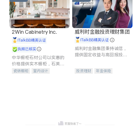
威利时金融投资理财集团
2Win Cabinetry Inc.
iTalkBB精英认证
iTalkBB精英认证
威利时金融集团秉持诚信，
执照已核实
提供固定收益与高回报投资
中华橱柜石材公司以实惠的
等服务。我们专注于投资、
价格提供实木橱柜，石英石
保险及传承规划等多元化组
台面，多种优质不锈钢水
瓷砖橱柜
室内设计
投资理财
年金保险
合，助力客户实现目标
槽、水龙头与抽油烟机。品
建筑设计
卫浴洁具
一站式财税规划
人寿保险
质厨房，家的选择。
室内装修
投资理财
医疗保险
养老保险
员工保险
长期护理医疗保险
伤残保险
个人保险