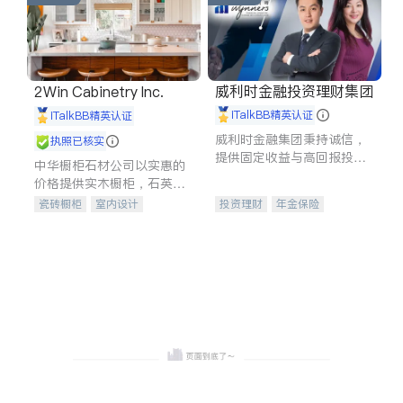
威利时金融投资理财集团
2Win Cabinetry Inc.
iTalkBB精英认证
iTalkBB精英认证
威利时金融集团秉持诚信，
执照已核实
提供固定收益与高回报投资
中华橱柜石材公司以实惠的
等服务。我们专注于投资、
价格提供实木橱柜，石英石
保险及传承规划等多元化组
台面，多种优质不锈钢水
瓷砖橱柜
室内设计
投资理财
年金保险
合，助力客户实现目标
槽、水龙头与抽油烟机。品
建筑设计
卫浴洁具
一站式财税规划
人寿保险
质厨房，家的选择。
室内装修
投资理财
医疗保险
养老保险
员工保险
长期护理医疗保险
伤残保险
个人保险