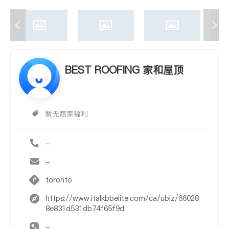
BEST ROOFING 家和屋顶
暂无商家福利
-
-
toronto
https://www.italkbbelite.com/ca/ubiz/66028
8e831d531db74f65f9d
-