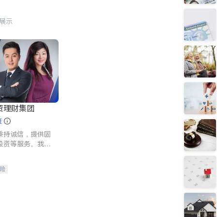
行展示
资理财集团
证
秉持诚信，提供固
投资等服务。我们
险及传承规划等多
客户实现目标
险
人寿保险
保险
养老保险
护理医疗保险
保险