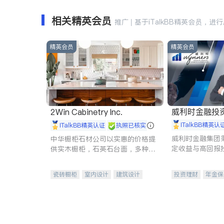
相关精英会员
推广 | 基于iTalkBB精英会员，进
精英会员
精英会员
威利时金融投
2Win Cabinetry Inc.
iTalkBB精英认
iTalkBB精英认证
执照已核实
威利时金融集团
中华橱柜石材公司以实惠的价格提
定收益与高回报
供实木橱柜，石英石台面，多种优
专注于投资、保
质不锈钢水槽、水龙头与抽油烟
元化组合，助力
机。品质厨房，家的选择。
瓷砖橱柜
室内设计
建筑设计
投资理财
年金保
卫浴洁具
室内装修
一站式财税规划
投资理财
医疗
员工保险
长期
伤残保险
个人