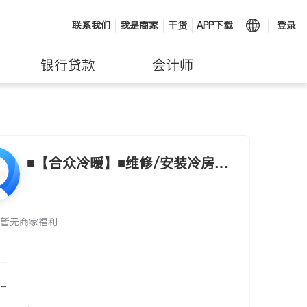
联系我们
我是商家
干货
APP下载
登录
银行贷款
会计师
■【合众冷暖】■维修/安装冷房冰
箱、冷暖
暂无商家福利
-
-