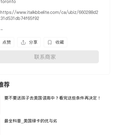
toronto
https://www.italkbbelite.com/ca/ubiz/660288d2
31d531db74f65f92
-
点赞
分享
收藏
联系商家
推荐
要不要送孩子去美国读高中？看完这些条件再决定！
最全科普_美国绿卡的优与劣